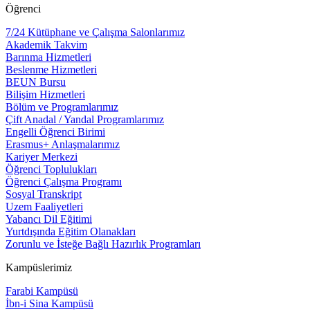
Öğrenci
7/24 Kütüphane ve Çalışma Salonlarımız
Akademik Takvim
Barınma Hizmetleri
Beslenme Hizmetleri
BEUN Bursu
Bilişim Hizmetleri
Bölüm ve Programlarımız
Çift Anadal / Yandal Programlarımız
Engelli Öğrenci Birimi
Erasmus+ Anlaşmalarımız
Kariyer Merkezi
Öğrenci Toplulukları
Öğrenci Çalışma Programı
Sosyal Transkript
Uzem Faaliyetleri
Yabancı Dil Eğitimi
Yurtdışında Eğitim Olanakları
Zorunlu ve İsteğe Bağlı Hazırlık Programları
Kampüslerimiz
Farabi Kampüsü
İbn-i Sina Kampüsü