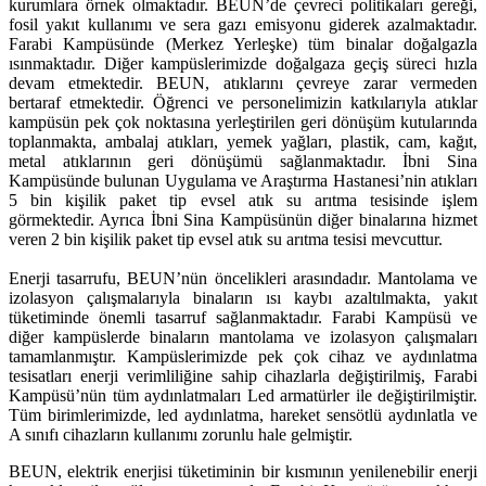
kurumlara örnek olmaktadır. BEUN’de çevreci politikaları gereği,
fosil yakıt kullanımı ve sera gazı emisyonu giderek azalmaktadır.
Farabi Kampüsünde (Merkez Yerleşke) tüm binalar doğalgazla
ısınmaktadır. Diğer kampüslerimizde doğalgaza geçiş süreci hızla
devam etmektedir. BEUN, atıklarını çevreye zarar vermeden
bertaraf etmektedir. Öğrenci ve personelimizin katkılarıyla atıklar
kampüsün pek çok noktasına yerleştirilen geri dönüşüm kutularında
toplanmakta, ambalaj atıkları, yemek yağları, plastik, cam, kağıt,
metal atıklarının geri dönüşümü sağlanmaktadır. İbni Sina
Kampüsünde bulunan Uygulama ve Araştırma Hastanesi’nin atıkları
5 bin kişilik paket tip evsel atık su arıtma tesisinde işlem
görmektedir. Ayrıca İbni Sina Kampüsünün diğer binalarına hizmet
veren 2 bin kişilik paket tip evsel atık su arıtma tesisi mevcuttur.
Enerji tasarrufu, BEUN’nün öncelikleri arasındadır. Mantolama ve
izolasyon çalışmalarıyla binaların ısı kaybı azaltılmakta, yakıt
tüketiminde önemli tasarruf sağlanmaktadır. Farabi Kampüsü ve
diğer kampüslerde binaların mantolama ve izolasyon çalışmaları
tamamlanmıştır. Kampüslerimizde pek çok cihaz ve aydınlatma
tesisatları enerji verimliliğine sahip cihazlarla değiştirilmiş, Farabi
Kampüsü’nün tüm aydınlatmaları Led armatürler ile değiştirilmiştir.
Tüm birimlerimizde, led aydınlatma, hareket sensötlü aydınlatla ve
A sınıfı cihazların kullanımı zorunlu hale gelmiştir.
BEUN, elektrik enerjisi tüketiminin bir kısmının yenilenebilir enerji