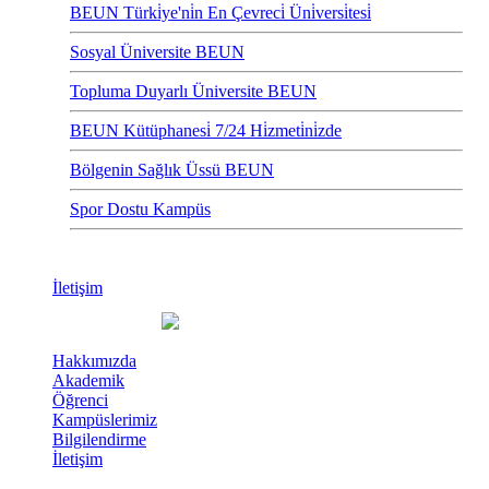
BEUN Türki̇ye'ni̇n En Çevreci̇ Üni̇versi̇tesi̇
Sosyal Üniversite BEUN
Topluma Duyarlı Üniversite BEUN
BEUN Kütüphanesi̇ 7/24 Hi̇zmeti̇ni̇zde
Bölgenin Sağlık Üssü BEUN
Spor Dostu Kampüs
İletişim
Hakkımızda
Akademik
Öğrenci
Kampüslerimiz
Bilgilendirme
İletişim