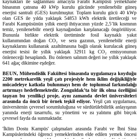
kaynakları ile sağlanması amacıyla Farabi Kampüsü yemekhane
binasının çatısına 40 kWp kurulu gücünde yenilenebilir güneş
enerjisi santrali (GES) kurulmuştur. Toplam kurulu gücü 40 kWp
olan GES ile yılda yaklaşık 54853 kWh elektrik üretileceği ve
Farabi Kampüsünün yıllık enerji ihtiyacının yüzde 2,5’lik kısmının
temiz, yenilenebilir enerji kaynağından karşılanacağı öngörülüyor.
Bununla birlikte elektrik üretiminde fosil kaynaklı yakıt
kullanımından doğan CO₂ ve sera gazının, yenilenebilir enerji
kaynaklarını kullanarak azaltılmasına bağlı olarak kurulacak güneş
enerjisi tesisi ile yıllık yaklaşık 32911 kg CO₂ emisyonunun
önleneceği hesaplandı. Bu önlenen salınım değeri ise yıllık yaklaşık
641 ağaç dikimine eşdeğer.
BEUN, Mühendislik Fakültesi binasında uygulamaya koyduğu
2200 metrekarelik yeşil çatı projesiyle hem iklim değişikliğiyle
mücadeleye katkıda bulunmayı hem de toplumsal farkındalığı
artırmayı hedeflemektedir. Zonguldak’ta bir ilk olma özelliğini
taşıyan bu yenilikçi proje, aynı zamanda devlet üniversiteleri
arasında da öncü bir örnek teşkil ediyor.
Yeşil çatı uygulaması,
üniversitenin çevresel sorumluluğuna ve sürdürülebilirlik anlayışının
yanında enerji tasarrufu, su yönetimi ve ısı yalıtımı gibi birçok
çevresel fayda da sunmaktadır.
'İklim Dostu Kampüs' çalışmaları arasında Farabi ve İbni Sina
Kampüslerindeki öğrenci yemeklerinden elde edilen yemek öncesi