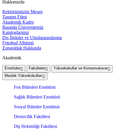
Hakkımızda
Rektörümüzün Mesajı
Tanıtım Filmi
Akademik Kadro
Basında Üniversitemiz
Kataloglarımız
Dış İlişkiler ve Uluslararasılaşma
Fotoğraf Albümü
Zonguldak Hakkında
Akademik
Enstitüler
Fakülteler
Yüksekokullar ve Konservatuvar
Meslek Yüksekokulları
Fen Bilimleri Enstitüsü
Sağlık Bilimleri Enstitüsü
Sosyal Bilimler Enstitüsü
Denizcilik Fakültesi
Diş Hekimliği Fakültesi