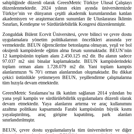
sahipliğinde düzenli olarak GreenMetric Türkiye Ulusal Çalıştayı
düzenlenmektedir. 2024 yılının ekim ayında üniversitemizde
Türkiye’nin ve dünyanın çeşitli akademik kurumlarından katılan
akademisyen ve araştırmacıların sunumları ile Uluslararası İklimin
Sınırları, Kentleşme ve Sürdürülebilirlik Kongresi düzenlenmiştir.
Zonguldak Bülent Ecevit Üniversitesi, çevre bilinci ve çevre dostu
uygulamalara yönetim politikalarının öncelikleri arasında yer
vermektedir. BEUN öğrencilerine betonlaşma olmayan, yeşil ve bol
oksijenli kampüslerde eğitim alma fırsatı sunmaktadır. BEUN’nün
12 kampüsünün toplam alanı 2.450.125 m2 dir. Bu alanın sadece
97.037 m2 sini binalar kaplamaktadır. BEUN kampüslerindeki
toplam orman alanı 1.728.079 m2 dir. Yani toplam kampüs
alanlarımızın % 70’i orman alanlarından oluşmaktadır. Bu dikkat
çekici üstünlükle yetinmeyen BEUN, yeşillendirme çalışmalarına
tüm hızıyla devam etmektedir.
GreenMetric Sıralaması’na ilk katılım sağlanan 2014 yılından bu
yana yeşil kampüs ve sürdürülebilirlik uygulamalarıı düzenli olarak
devam etmektedir. Yaya alanlarını artırma ve araç kullanımını
azaltma politikası kapsamında Farabi kampüsünün büyük kısmı
yayalaştırılmış, araç girişine kapatılmış, park alanları
sınırlandırılmıştır.
BEUN, çevre dostu uygulamalarıyla tüm üniversitelere ve diğer