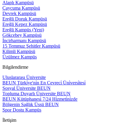
Alaplı Kampüsü
Çaycuma Kampüsü
Devrek Kampüsü
Ereğli Doruk Kampüsü
Ereğli Kepez Kampüsü
Ereğli Kampüs (Yeni)
Gökçebey Kampüsü
İncirharmanı Kampüsü
15 Temmuz Şehitler Kampüsü
Kilimli Kampüsü
Üzülmez Kampüs
Bilgilendirme
Uluslararası Üniversite
BEUN Türki̇ye'ni̇n En Çevreci̇ Üni̇versi̇tesi̇
Sosyal Üniversite BEUN
Topluma Duyarlı Üniversite BEUN
BEUN Kütüphanesi̇ 7/24 Hi̇zmeti̇ni̇zde
Bölgenin Sağlık Üssü BEUN
Spor Dostu Kampüs
İletişim