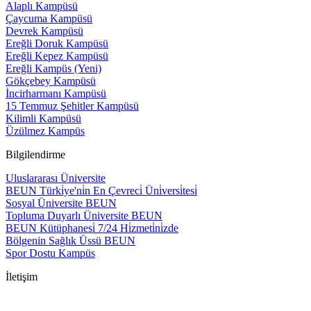
Alaplı Kampüsü
Çaycuma Kampüsü
Devrek Kampüsü
Ereğli Doruk Kampüsü
Ereğli Kepez Kampüsü
Ereğli Kampüs (Yeni)
Gökçebey Kampüsü
İncirharmanı Kampüsü
15 Temmuz Şehitler Kampüsü
Kilimli Kampüsü
Üzülmez Kampüs
Bilgilendirme
Uluslararası Üniversite
BEUN Türki̇ye'ni̇n En Çevreci̇ Üni̇versi̇tesi̇
Sosyal Üniversite BEUN
Topluma Duyarlı Üniversite BEUN
BEUN Kütüphanesi̇ 7/24 Hi̇zmeti̇ni̇zde
Bölgenin Sağlık Üssü BEUN
Spor Dostu Kampüs
İletişim