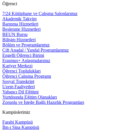
Öğrenci
7/24 Kütüphane ve Çalışma Salonlarımız
Akademik Takvim
Barınma Hizmetleri
Beslenme Hizmetleri
BEUN Bursu
Bilişim Hizmetleri
Bölüm ve Programlarımız
Çift Anadal / Yandal Programlarımız
Engelli Öğrenci Birimi
Erasmus+ Anlaşmalarımız
Kariyer Merkezi
Öğrenci Toplulukları
Öğrenci Çalışma Programı
Sosyal Transkript
Uzem Faaliyetleri
Yabancı Dil Eğitimi
Yurtdışında Eğitim Olanakları
Zorunlu ve İsteğe Bağlı Hazırlık Programları
Kampüslerimiz
Farabi Kampüsü
İbn-i Sina Kampüsü