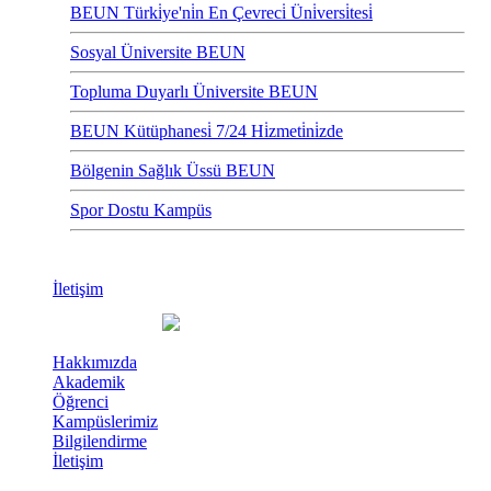
BEUN Türki̇ye'ni̇n En Çevreci̇ Üni̇versi̇tesi̇
Sosyal Üniversite BEUN
Topluma Duyarlı Üniversite BEUN
BEUN Kütüphanesi̇ 7/24 Hi̇zmeti̇ni̇zde
Bölgenin Sağlık Üssü BEUN
Spor Dostu Kampüs
İletişim
Hakkımızda
Akademik
Öğrenci
Kampüslerimiz
Bilgilendirme
İletişim