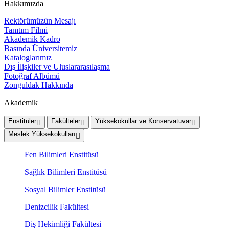
Hakkımızda
Rektörümüzün Mesajı
Tanıtım Filmi
Akademik Kadro
Basında Üniversitemiz
Kataloglarımız
Dış İlişkiler ve Uluslararasılaşma
Fotoğraf Albümü
Zonguldak Hakkında
Akademik
Enstitüler
Fakülteler
Yüksekokullar ve Konservatuvar
Meslek Yüksekokulları
Fen Bilimleri Enstitüsü
Sağlık Bilimleri Enstitüsü
Sosyal Bilimler Enstitüsü
Denizcilik Fakültesi
Diş Hekimliği Fakültesi