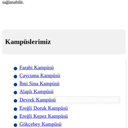
sağlanabilir.
Kampüslerimiz
Farabi Kampüsü
Çaycuma Kampüsü
İbni Sina Kampüsü
Alaplı Kampüsü
Devrek Kampüsü
Ereğli Doruk Kampüsü
Ereğli Kepez Kampüsü
Gökçebey Kampüsü