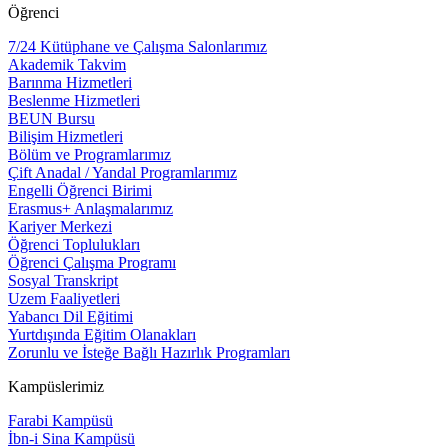
Öğrenci
7/24 Kütüphane ve Çalışma Salonlarımız
Akademik Takvim
Barınma Hizmetleri
Beslenme Hizmetleri
BEUN Bursu
Bilişim Hizmetleri
Bölüm ve Programlarımız
Çift Anadal / Yandal Programlarımız
Engelli Öğrenci Birimi
Erasmus+ Anlaşmalarımız
Kariyer Merkezi
Öğrenci Toplulukları
Öğrenci Çalışma Programı
Sosyal Transkript
Uzem Faaliyetleri
Yabancı Dil Eğitimi
Yurtdışında Eğitim Olanakları
Zorunlu ve İsteğe Bağlı Hazırlık Programları
Kampüslerimiz
Farabi Kampüsü
İbn-i Sina Kampüsü