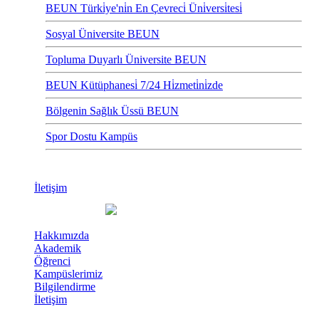
BEUN Türki̇ye'ni̇n En Çevreci̇ Üni̇versi̇tesi̇
Sosyal Üniversite BEUN
Topluma Duyarlı Üniversite BEUN
BEUN Kütüphanesi̇ 7/24 Hi̇zmeti̇ni̇zde
Bölgenin Sağlık Üssü BEUN
Spor Dostu Kampüs
İletişim
Hakkımızda
Akademik
Öğrenci
Kampüslerimiz
Bilgilendirme
İletişim