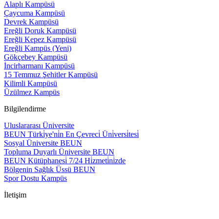
Alaplı Kampüsü
Çaycuma Kampüsü
Devrek Kampüsü
Ereğli Doruk Kampüsü
Ereğli Kepez Kampüsü
Ereğli Kampüs (Yeni)
Gökçebey Kampüsü
İncirharmanı Kampüsü
15 Temmuz Şehitler Kampüsü
Kilimli Kampüsü
Üzülmez Kampüs
Bilgilendirme
Uluslararası Üniversite
BEUN Türki̇ye'ni̇n En Çevreci̇ Üni̇versi̇tesi̇
Sosyal Üniversite BEUN
Topluma Duyarlı Üniversite BEUN
BEUN Kütüphanesi̇ 7/24 Hi̇zmeti̇ni̇zde
Bölgenin Sağlık Üssü BEUN
Spor Dostu Kampüs
İletişim