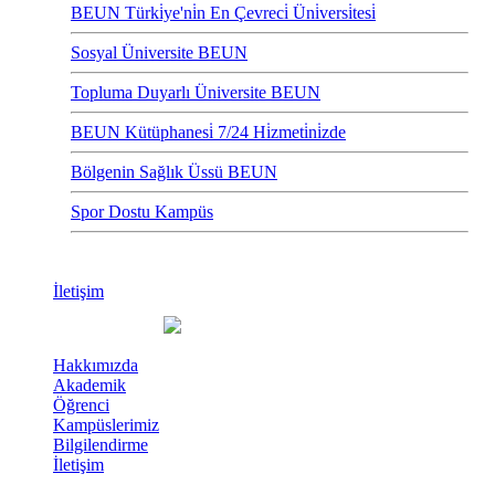
BEUN Türki̇ye'ni̇n En Çevreci̇ Üni̇versi̇tesi̇
Sosyal Üniversite BEUN
Topluma Duyarlı Üniversite BEUN
BEUN Kütüphanesi̇ 7/24 Hi̇zmeti̇ni̇zde
Bölgenin Sağlık Üssü BEUN
Spor Dostu Kampüs
İletişim
Hakkımızda
Akademik
Öğrenci
Kampüslerimiz
Bilgilendirme
İletişim