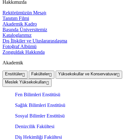
Hakkımızda
Rektörümüzün Mesajı
Tanıtım Filmi
Akademik Kadro
Basında Üniversitemiz
Kataloglarımız
Dış İlişkiler ve Uluslararasılaşma
Fotoğraf Albümü
Zonguldak Hakkında
Akademik
Enstitüler
Fakülteler
Yüksekokullar ve Konservatuvar
Meslek Yüksekokulları
Fen Bilimleri Enstitüsü
Sağlık Bilimleri Enstitüsü
Sosyal Bilimler Enstitüsü
Denizcilik Fakültesi
Diş Hekimliği Fakültesi