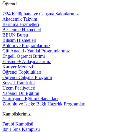
Öğrenci
7/24 Kütüphane ve Çalışma Salonlarımız
Akademik Takvim
Barınma Hizmetleri
Beslenme Hizmetleri
BEUN Bursu
Bilişim Hizmetleri
Bölüm ve Programlarımız
Çift Anadal / Yandal Programlarımız
Engelli Öğrenci Birimi
Erasmus+ Anlaşmalarımız
Kariyer Merkezi
Öğrenci Toplulukları
Öğrenci Çalışma Programı
Sosyal Transkript
Uzem Faaliyetleri
Yabancı Dil Eğitimi
Yurtdışında Eğitim Olanakları
Zorunlu ve İsteğe Bağlı Hazırlık Programları
Kampüslerimiz
Farabi Kampüsü
İbn-i Sina Kampüsü