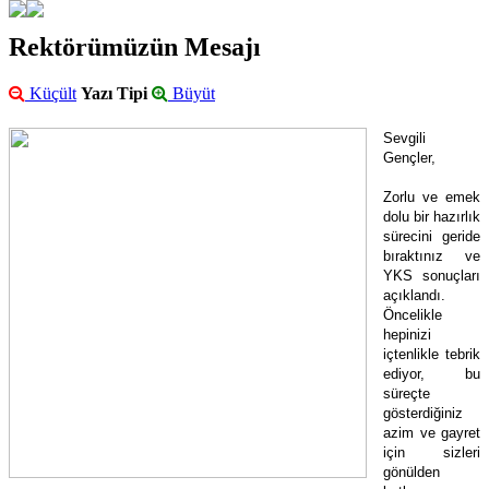
Rektörümüzün Mesajı
Küçült
Yazı Tipi
Büyüt
Sevgili
Gençler,
Zorlu ve emek
dolu bir hazırlık
sürecini geride
bıraktınız ve
YKS sonuçları
açıklandı.
Öncelikle
hepinizi
içtenlikle tebrik
ediyor, bu
süreçte
gösterdiğiniz
azim ve gayret
için sizleri
gönülden