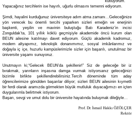
kutluyorum.
Yapacağınız tercihlerin ise hayırlı, uğurlu olmasını temenni ediyorum.
Şimdi, hayalini kurduğunuz üniversiteye adım atma zamanı…Geleceğinize
yön verecek bu önemli tercihi yaparken sizleri emeğin ve enerjinin
başkenti, yeşilin ve mavinin buluştuğu Batı Karadeniz’in incisi
Zonguldak’ta, 101 yıllık köklü geçmişiyle akademide öncü kurum olan
BEUN ailesine katılmayı davet ediyorum.
Güçlü akademik kadromuz,
modern altyapımız, teknolojik donanımımız, sosyal imkânlarımız ve
doğayla iç içe, huzurlu kampüslerimizle sizler için başarılı, unutulmaz bir
üniversite yaşamı sunuyoruz.
Unutmayın ki;“Gelecek BEUN’da şekillenir!” Siz de geleceğe bir iz
bırakmak, yarınların inşasına damga vurmak istiyorsanız geleceğinizi
bizimle birlikte şekillendirebilirsiniz.Tercih döneminde tüm aday
öğrencilerimize gönülden başarılar diliyor; sizleri BEUN ailesinin kıymetli
bir ferdi olarak aramızda görmekten büyük mutluluk duyacağımızı en içten
duygularımla belirtmek istiyorum.
Başarı, sevgi ve umut dolu bir üniversite hayatında buluşmak dileğiyle…
Prof. Dr. İsmail Hakkı ÖZÖLÇER
Rektör