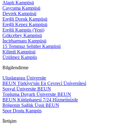
Alaplı Kampüsü
Çaycuma Kampüsü
Devrek Kampüsü
Ereğli Doruk Kampüsü
Ereğli Kepez Kampüsü
Ereğli Kampüs (Yeni)
Gökçebey Kampüsü
İncirharmanı Kampüsü
15 Temmuz Şehitler Kampüsü
Kilimli Kampüsü
Üzülmez Kampüs
Bilgilendirme
Uluslararası Üniversite
BEUN Türki̇ye'ni̇n En Çevreci̇ Üni̇versi̇tesi̇
Sosyal Üniversite BEUN
Topluma Duyarlı Üniversite BEUN
BEUN Kütüphanesi̇ 7/24 Hi̇zmeti̇ni̇zde
Bölgenin Sağlık Üssü BEUN
Spor Dostu Kampüs
İletişim