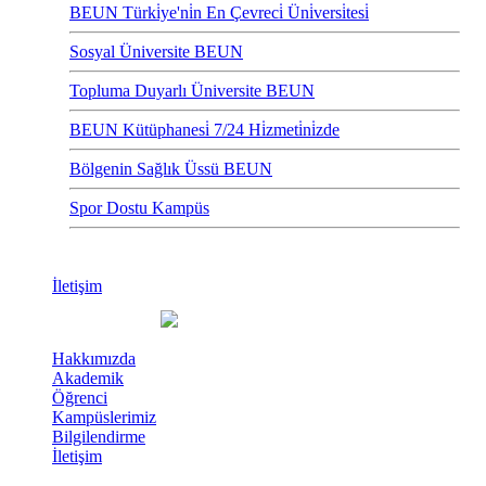
BEUN Türki̇ye'ni̇n En Çevreci̇ Üni̇versi̇tesi̇
Sosyal Üniversite BEUN
Topluma Duyarlı Üniversite BEUN
BEUN Kütüphanesi̇ 7/24 Hi̇zmeti̇ni̇zde
Bölgenin Sağlık Üssü BEUN
Spor Dostu Kampüs
İletişim
Hakkımızda
Akademik
Öğrenci
Kampüslerimiz
Bilgilendirme
İletişim