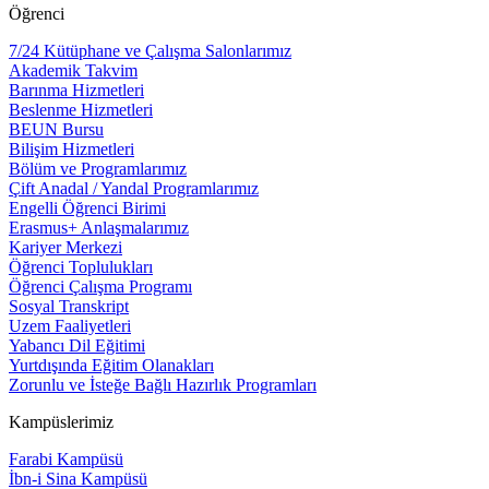
Öğrenci
7/24 Kütüphane ve Çalışma Salonlarımız
Akademik Takvim
Barınma Hizmetleri
Beslenme Hizmetleri
BEUN Bursu
Bilişim Hizmetleri
Bölüm ve Programlarımız
Çift Anadal / Yandal Programlarımız
Engelli Öğrenci Birimi
Erasmus+ Anlaşmalarımız
Kariyer Merkezi
Öğrenci Toplulukları
Öğrenci Çalışma Programı
Sosyal Transkript
Uzem Faaliyetleri
Yabancı Dil Eğitimi
Yurtdışında Eğitim Olanakları
Zorunlu ve İsteğe Bağlı Hazırlık Programları
Kampüslerimiz
Farabi Kampüsü
İbn-i Sina Kampüsü