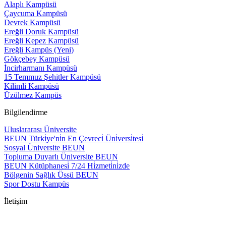
Alaplı Kampüsü
Çaycuma Kampüsü
Devrek Kampüsü
Ereğli Doruk Kampüsü
Ereğli Kepez Kampüsü
Ereğli Kampüs (Yeni)
Gökçebey Kampüsü
İncirharmanı Kampüsü
15 Temmuz Şehitler Kampüsü
Kilimli Kampüsü
Üzülmez Kampüs
Bilgilendirme
Uluslararası Üniversite
BEUN Türki̇ye'ni̇n En Çevreci̇ Üni̇versi̇tesi̇
Sosyal Üniversite BEUN
Topluma Duyarlı Üniversite BEUN
BEUN Kütüphanesi̇ 7/24 Hi̇zmeti̇ni̇zde
Bölgenin Sağlık Üssü BEUN
Spor Dostu Kampüs
İletişim